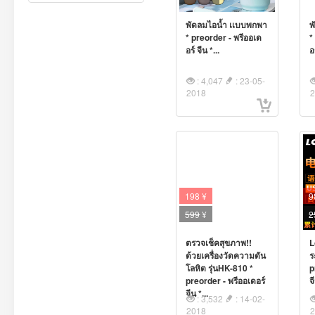
พัดลมไอน้ำ เเบบพกพา
พ
* preorder - พรีออเด
*
อร์ จีน *...
อ
: 4,047
: 23-05-
2018
198 ¥
9
599
¥
2
ตรวจเช็คสุขภาพ!!
L
ด้วยเครื่องวัดความดัน
ร
โลหิต รุ่นHK-810 *
p
preorder - พรีออเดอร์
จ
จีน *...
: 3,532
: 14-02-
2018