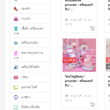
เครื่องคิดเลข *
อ
preorder - พรีออเดอร์
p
รองเท้า
จีน *...
จ
กระเป๋า
: 3,522
: 31-07-
2018
เสื้อผ้า เครื่องแต่ง
กาย
เครื่องประดับ
สุขภาพและความ
งาม
25.00 ¥
2
3
เครื่องใช้ไฟฟ้า
โคมไฟยูนิคอน *
เ
กล้อง
preorder - พรีออเดอร์
p
จีน *...
จ
อุปกรณ์ ไอที
: 5,097
: 10-07-
นาฬิกา
2018
มือถือ แท็บเล็ต