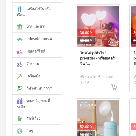
เครื่องใช้ในครัว
เรือน
บ้านและสวน
36.60 ¥
3
อุปกรณ์ยานยนต์
89.00
¥
6
มอเตอร์ไซค์
โคมไฟรูปหัวใจ *
โ
preorder - พรีออเดอร์
p
จักรยาน
จีน *...
จ
เครื่องมือ
: 3,678
: 22-06-
2018
กีฬา/สันทนาการ
ของขวัญ ของที่
ระลึก
สัตว์เลี้ยง
52.00 ¥
3
อื่นๆ
98.00
¥