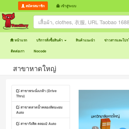
สมัครสมาชิก
เข้าสู่ระบบ
หน้าแรก
บริการสั่งซื้อสินค้า
สินค้าแนะนำ
ข่าวสารและโปรโ
ติดต่อเรา
Nocode
สาขาหาดใหญ่
สาขาพระนั่งเกล้า (Drive
Thru)
สาขาตลาดน้ำคลองลัดมะยม
Auto
สาขารังสิต คลอง2 Auto