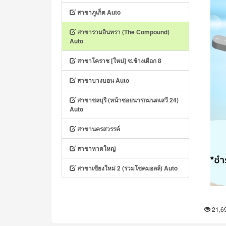
สาขาภูเก็ต Auto
สาขารามอินทรา (The Compound)
Auto
สาขาโคราช [ใหม่] ซ.ช้างเผือก 8
สาขาบางบอน Auto
สาขาชลบุรี (หน้าซอยนารถมนตเสวี 24)
Auto
สาขานครสวรรค์
สาขาหาดใหญ่
สาขาเชียงใหม่ 2 (รวมโชคมอลล์) Auto
21,