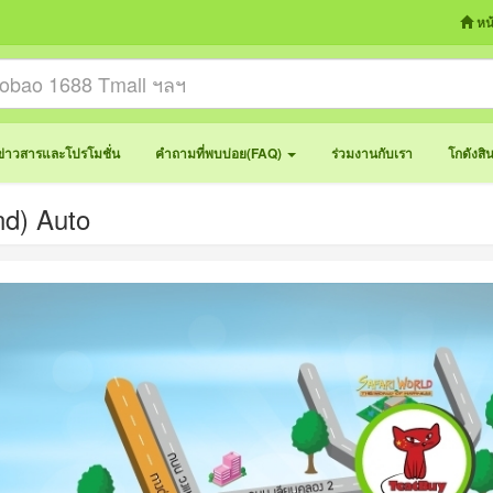
หน
ข่าวสารและโปรโมชั่น
คำถามที่พบบ่อย(FAQ)
ร่วมงานกับเรา
โกดังสิ
d) Auto