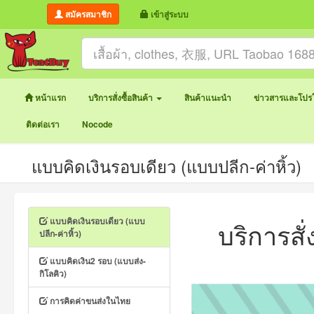
สมัครสมาชิก
เข้าสู่ระบบ
หน้าแรก
บริการสั่งซื้อสินค้า
สินค้าแนะนำ
ข่าวสารและโปรโ
ติดต่อเรา
Nocode
แบบคิดเงินรอบเดียว (แบบปลีก-ค่าหิ้ว)
แบบคิดเงินรอบเดียว (แบบ
บริการสั
ปลีก-ค่าหิ้ว)
แบบคิดเงิน2 รอบ (แบบส่ง-
กิโลคิว)
การคิดค่าขนส่งในไทย