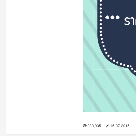
239,935
16-07-2015