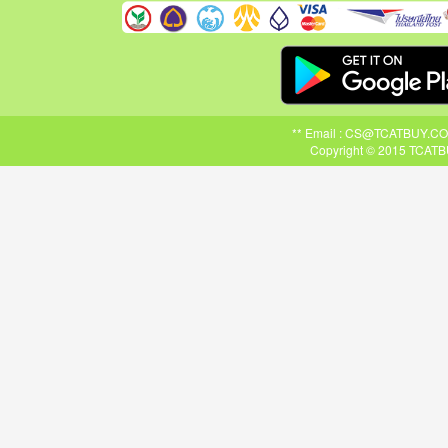
** Email : CS@TCATBUY.COM ,
Copyright © 2015 TCATBU