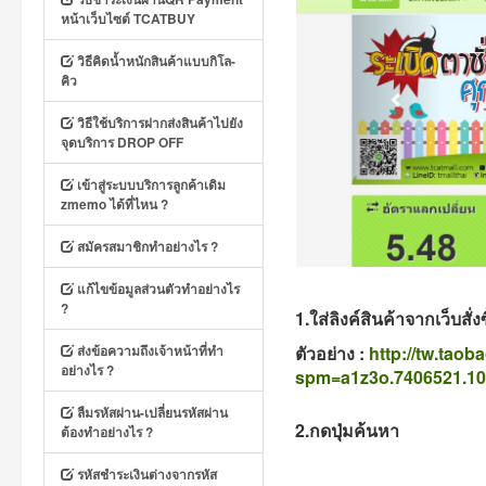
หน้าเว็บไซต์ TCATBUY
วิธีคิดน้ำหนักสินค้าแบบกิโล-
คิว
วิธีใช้บริการฝากส่งสินค้าไปยัง
จุดบริการ DROP OFF
เข้าสู่ระบบบริการลูกค้าเดิม
zmemo ได้ที่ไหน ?
สมัครสมาชิกทำอย่างไร ?
แก้ไขข้อมูลส่วนตัวทำอย่างไร
?
1.ใส่ลิงค์สินค้าจากเว็บสั
ส่งข้อความถึงเจ้าหน้าที่ทำ
ตัวอย่าง :
http://tw.tao
อย่างไร ?
spm=a1z3o.7406521.1
ลืมรหัสผ่าน-เปลี่ยนรหัสผ่าน
2.กดปุ่มค้นหา
ต้องทำอย่างไร ?
รหัสชำระเงินต่างจากรหัส