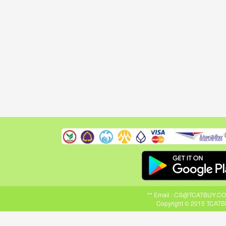
** Email : CS@TCATBUY.COM ,
Copyright © 2015 TCATBU