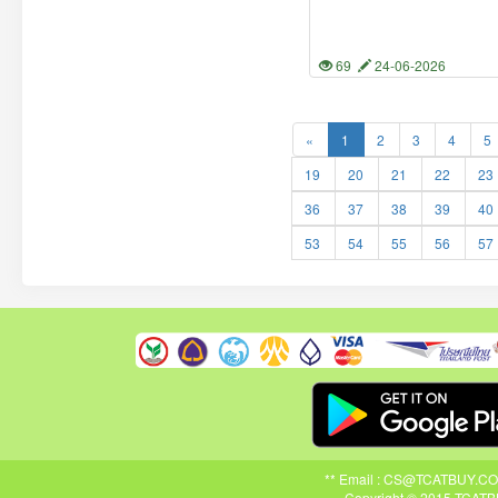
69
24-06-2026
«
1
2
3
4
5
19
20
21
22
23
36
37
38
39
40
53
54
55
56
57
** Email : CS@TCATBUY.COM ,
Copyright © 2015 TCATBU