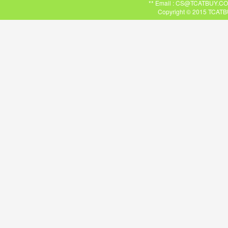
** Email : CS@TCATBUY.COM ,
Copyright © 2015 TCATBU