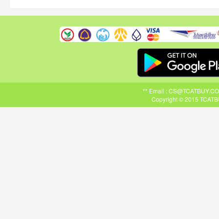
** Email : CS@TCATBUY.COM ,
Copyright © 2015 TCATBU