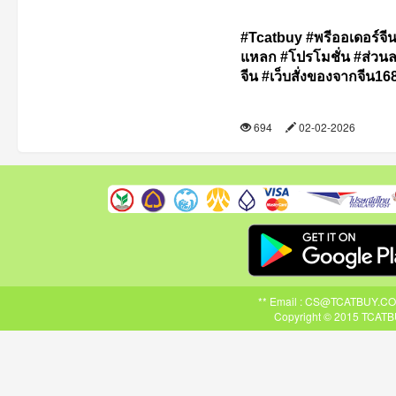
#Tcatbuy
#พรีออเดอร์จี
แหลก
#โปรโมชั่น
#ส่วน
จีน
#เว็บสั่งของจากจีน16
694
02-02-2026
** Email : CS@TCATBUY.COM ,
Copyright © 2015 TCATBU