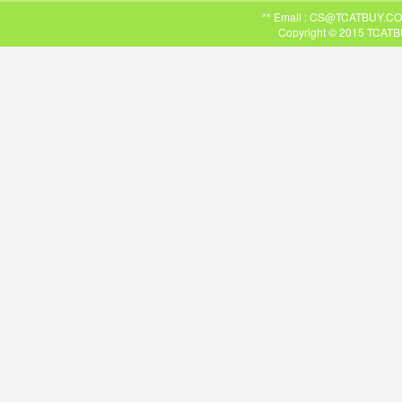
** Email : CS@TCATBUY.COM ,
Copyright © 2015 TCATBU