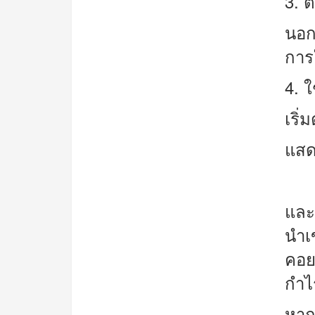
3.
ต
นอก
การใ
4.
ใ
เริ
แสด
และน
นำเข
คอย
กำไ
หาก