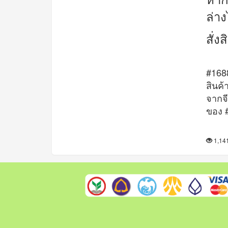
ล่า
สั่ง
#1688
สินค้
จากจี
ของ #
1,1