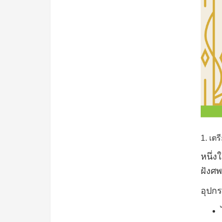
1.
เตร
หนึ่ง
ฝังศพ
อุปกร