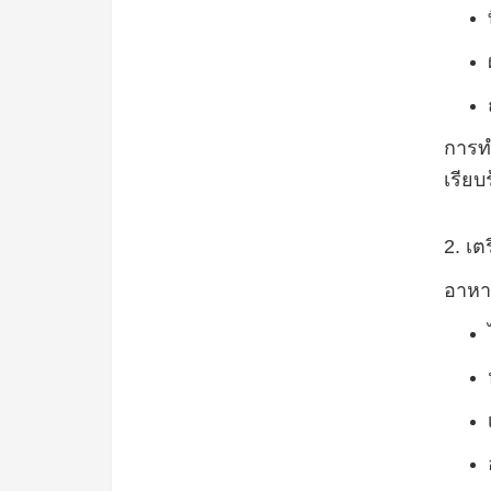
การท
เรียบ
2.
เต
อาหาร