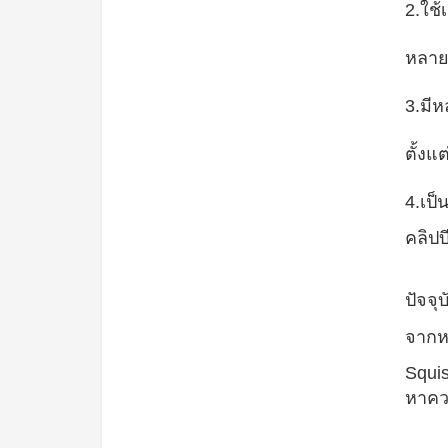
2.
ใช้
หลายแ
3.
มี
ตั้งแ
4.
เป็
คลิปบ
ปัจจ
จากห
Squi
หาคว