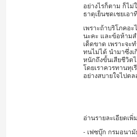
อย่างไรก็ตาม ก็ไม
ธาตุเย็นชดเชยเอาท
เพราะถ้าบริโภคอะไ
นะคะ และข้อห้ามส
เด็ดขาด เพราะจะท
ทนไม่ได้ นำมาซึ่ง
หนักถึงขั้นเสียชีวิต
โดยเราควรทานทุเร
อย่างสบายใจไปตลอด
อ่านรายละเอียดเพิ
- เฟซบุ๊ก กรมอนามั