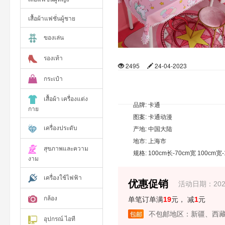
เสื้อผ้าแฟชั่นผู้ชาย
ของเล่น
รองเท้า
2495
24-04-2023
กระเป๋า
เสื้อผ้า เครื่องแต่ง
品牌: 卡通
กาย
图案: 卡通动漫
เครื่องประดับ
产地: 中国大陆
地市: 上海市
สุขภาพและความ
งาม
เครื่องใช้ไฟฟ้า
优惠促销
活动日期：2023-0
กล้อง
单笔订单满
19
元， 减
1
元
不包邮地区：新疆、西藏
อุปกรณ์ ไอที