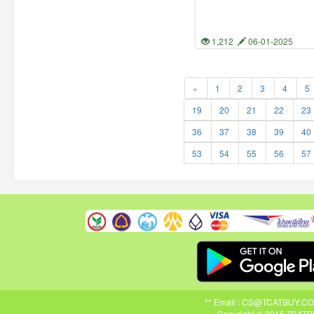
1,212
06-01-2025
«
1
2
3
4
5
19
20
21
22
23
36
37
38
39
40
53
54
55
56
57
** Email : CS@TCATBUY.COM ,
Copyright © 2015 TCATBU