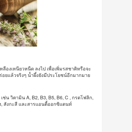
หลืองเหนียวหนืด ลงไป เพื่อเพิ่มรสชาติหรือจะ
อยแล้วจริงๆ น้ำผึ้งยังมีประโยชน์อีกมากมาย
ช่น วิตามิน A, B2, B3, B5, B6, C , กรดโฟลิก,
ง, สังกะสี และสารแอนตี้ออกซิแดนท์