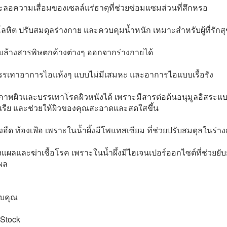
ะลอความเสื่อมของเซลล์แร่ธาตุที่ช่วยซ่อมแซมส่วนที่สึกหรอ
โลหิต ปรับสมดุลร่างกาย และควบคุมน้ำหนัก เหมาะสำหรับผู้ที่รักส
ับล้างสารพิษตกค้างต่างๆ ออกจากร่างกายได้
รรเทาอาการไอแห้งๆ แบบไม่มีเสมหะ และอาการไอแบบเรื้อรัง
ภาพผิวและบรรเทาโรคผิวหนังได้ เพราะมีสารต่อต้นอนุมูลอิสระแบบ
เรีย และช่วยให้ผิวของคุณสะอาดและสดใสขึ้น
งอืด ท้องเฟ้อ เพราะในน้ำผึ้งมีโพแทสเซียม ที่ช่วยปรับสมดุลในร่า
งแผลและฆ่าเชื้อโรค เพราะในน้ำผึ้งมีไฮเจนเปอร์ออกไซต์ที่ช่วยยับย
ผล
บคุณ
iStock