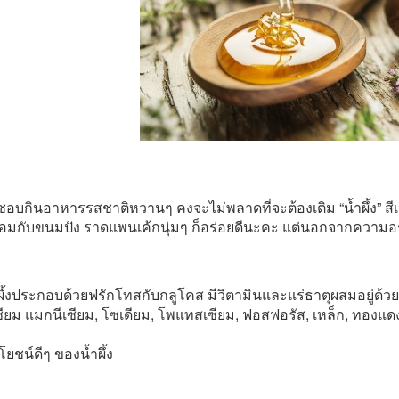
่ชอบกินอาหารรสชาติหวานๆ คงจะไม่พลาดที่จะต้องเติม “น้ำผึ้ง” สีเ
้อมกับขนมปัง ราดแพนเค้กนุ่มๆ ก็อร่อยดีนะคะ แต่นอกจากความอร่
ึ้งประกอบด้วยฟรักโทสกับกลูโคส มีวิตามินและแร่ธาตุผสมอยู่ด้วย เ
ียม แมกนีเซียม, โซเดียม, โพแทสเซียม, ฟอสฟอรัส, เหล็ก, ทองแด
ยชน์ดีๆ ของน้ำผึ้ง