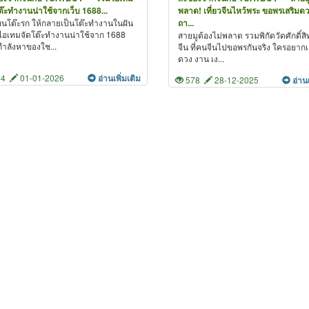
ต๊ะทำงานน่าใช้จากเว็บ 1688...
พลาด! เที่ยวจีนไหว้พระ ขอพรเสริมดว
่ยนโต๊ะรก ให้กลายเป็นโต๊ะทำงานในฝัน
ถา...
อเทมจัดโต๊ะทำงานน่าใช้จาก 1688
สายมูต้องไม่พลาด รวมพิกัดวัดศักดิ์สิท
ำลังหาของใช...
จีน ที่คนจีนไปขอพรกันจริง ใครอยากเ
ดวง งาน เง...
84
01-01-2026
อ่านเพิ่มเติม
578
28-12-2025
อ่าน