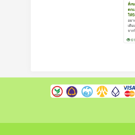
สั่ง
ตกแต
ให้ปั
อยาก
เติม
จากจี
6