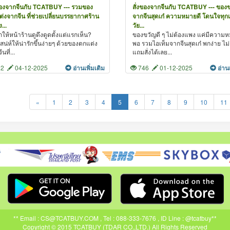
ของจากจีนกับ TCATBUY --- รวมของ
สั่งของจากจีนกับ TCATBUY --- ของ
่งจากจีน ที่ช่วยเปลี่ยนบรรยากาศร้าน
จากจีนสุดเก๋ ความหมายดี โดนใจทุก
ง...
วัย...
ให้หน้าร้านดูดึงดูดตั้งแต่แรกเห็น?
ของขวัญดี ๆ ไม่ต้องแพง แค่มีความห
เสน่ห์ให้น่ารักขึ้นง่ายๆ ด้วยของตกแต่ง
พอ รวมไอเท็มจากจีนสุดเก๋ พกง่าย ไม
นที่...
แถมสั่งได้เลย...
12
04-12-2025
อ่านเพิ่มเติม
746
01-12-2025
อ่าน
«
1
2
3
4
5
6
7
8
9
10
11
** Email : CS@TCATBUY.COM , Tel : 088-333-7676 , ID Line : @tcatbuy**
Copyright © 2015 TCATBUY (TDAR CO.,LTD.) All Rights Reserved