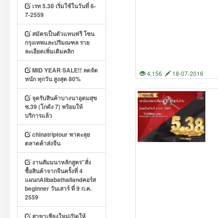
เรท 5.38 เริ่มใช้ในวันที่ 6-
7-2559
สมัครเป็นตัวแทนฟรี โซน
กรุงเทพและปริมณฑล ราย
ละเอียดเพิ่มเติมคลิก
MID YEAR SALE!! ลดจัด
4,156
18-07-2016
หนัก ทุกวัน สูงสุด 80%
จุดรับสินค้าบางนาอุดมสุข
ซ.39 (โกดัง 7) พร้อมให้
บริการแล้ว
chinatriptour พาตะลุย
ตลาดค้าส่งจีน
งานสัมมนาหลักสูตร”สั่ง
ซื้อสินค้าจากจีนครั้งที่ 4
แผนกAlibabathailandคอร์ส
beginner วันเสาร์ ที่ 9 ก.ค.
2559
สาขาเชียงใหม่เปิดให้