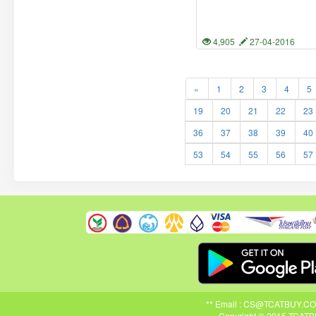
4,905
27-04-2016
«
1
2
3
4
5
19
20
21
22
23
36
37
38
39
40
53
54
55
56
57
** Email : CS@TCATBUY.COM ,
Copyright © 2015 TCATBU