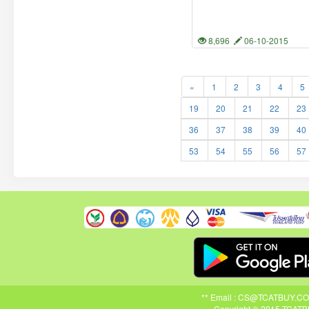
8,696
06-10-2015
«
1
2
3
4
5
19
20
21
22
23
36
37
38
39
40
53
54
55
56
57
** Email : CS@TCATBUY.COM ,
Copyright © 2015 TCATBU