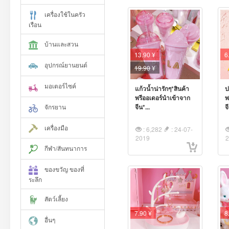
เครื่องใช้ในครัว
เรือน
บ้านและสวน
13.90 ¥
6
อุปกรณ์ยานยนต์
19.90
¥
มอเตอร์ไซค์
แก้วน้ำน่ารักๆ*สินค้า
ป
พรีออเดอร์นำเข้าจาก
พ
จักรยาน
จีน*...
จ
เครื่องมือ
: 6,282
: 24-07-
2019
กีฬา/สันทนาการ
ของขวัญ ของที่
ระลึก
สัตว์เลี้ยง
7.90 ¥
8
อื่นๆ