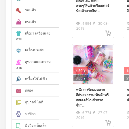
กล่องใส่แว่นตา
ป
สวยๆ*สินค้าพรีออเดอร์
พ
รองเท้า
นำเข้าจากจีน*...
จ
กระเป๋า
: 4,994
: 30-08-
2019
เสื้อผ้า เครื่องแต่ง
กาย
เครื่องประดับ
สุขภาพและความ
งาม
4.80 ¥
1
8.00
¥
2
เครื่องใช้ไฟฟ้า
หนังยางรัดผมหลาก
ข
กล้อง
สีสันสวยงาม*สินค้าพรี
ส
ออเดอร์นำเข้าจาก
น
อุปกรณ์ ไอที
จีน*...
: 6,774
: 27-07-
นาฬิกา
2019
มือถือ แท็บเล็ต