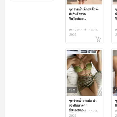
ชุดว่ายน้ำเด็กสุดคิ้วท์-
ช
สั่งสินค้าจาก
น
จีนTaobao...
จ
: 2,011
: 19-04-
2023
43 ¥
4
ชุดว่ายน้ำสายฝอ-นำ
ช
เข้าสินค้าจาก
ส
จีนTaobao...
: 2,314
: 11-04-
2023