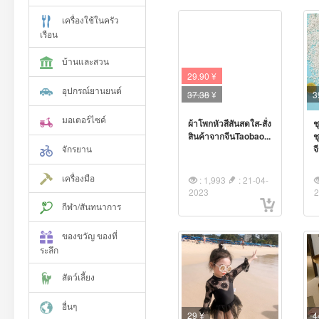
เครื่องใช้ในครัว
เรือน
บ้านและสวน
29.90 ¥
อุปกรณ์ยานยนต์
37.38
¥
3
มอเตอร์ไซค์
ผ้าโพกหัวสีสันสดใส-สั่ง
ช
สินค้าจากจีนTaobao...
ช
จักรยาน
จ
เครื่องมือ
: 1,993
: 21-04-
2023
กีฬา/สันทนาการ
ของขวัญ ของที่
ระลึก
สัตว์เลี้ยง
อื่นๆ
29 ¥
4