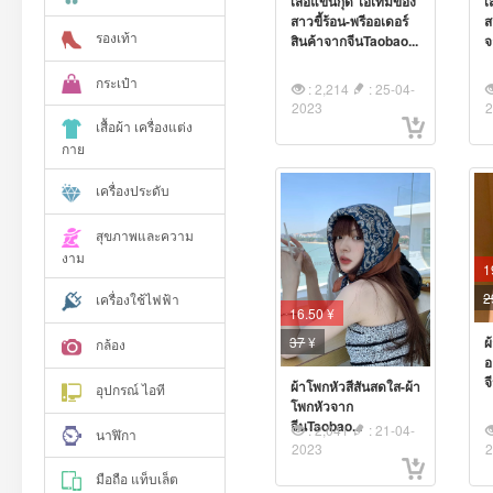
เสื้อแขนกุด ไอเทมของ
เ
สาวขี้ร้อน-พรีออเดอร์
ส
รองเท้า
สินค้าจากจีนTaobao...
จ
กระเป๋า
: 2,214
: 25-04-
2023
เสื้อผ้า เครื่องแต่ง
กาย
เครื่องประดับ
สุขภาพและความ
งาม
1
2
เครื่องใช้ไฟฟ้า
16.50 ¥
37
¥
ผ
กล้อง
อ
จ
ผ้าโพกหัวสีสันสดใส-ผ้า
อุปกรณ์ ไอที
โพกหัวจาก
จีนTaobao...
: 2,041
: 21-04-
นาฬิกา
2023
มือถือ แท็บเล็ต