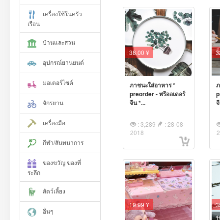
เครื่องใช้ในครัว
เรือน
บ้านและสวน
38.00 ¥
3
อุปกรณ์ยานยนต์
มอเตอร์ไซค์
ภาชนะใส่อาหาร *
ภ
preorder - พรีออเดอร์
p
จักรยาน
จีน *...
จ
เครื่องมือ
: 3,289
: 28-08-
2018
กีฬา/สันทนาการ
ของขวัญ ของที่
ระลึก
สัตว์เลี้ยง
19.99 ¥
3
อื่นๆ
1