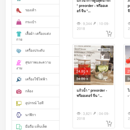
แก้วน้ำการ์ตูนสุดน่ารัก
ภ
* preorder - พรีออเด
p
รองเท้า
อร์ จีน *...
จ
กระเป๋า
: 9,344
: 10-09-
2018
เสื้อผ้า เครื่องแต่ง
กาย
เครื่องประดับ
สุขภาพและความ
งาม
24.80 ¥
2
34.80
¥
3
เครื่องใช้ไฟฟ้า
แก้วน้ำ * preorder -
ไ
กล้อง
พรีออเดอร์ จีน *...
-
อุปกรณ์ ไอที
: 3,821
: 04-09-
นาฬิกา
2018
มือถือ แท็บเล็ต