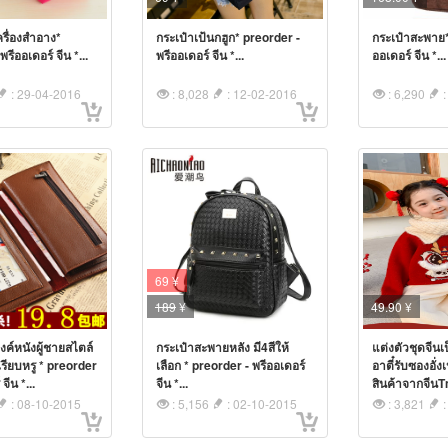
ครื่องสำอาง*
กระเป๋าเป้นกฮูก* preorder -
กระเป๋าสะพาย*
รีออเดอร์ จีน *...
พรีออเดอร์ จีน *...
ออเดอร์ จีน *...
: 29-04-2016
: 8,028
: 12-02-2016
: 6,290
:
69 ¥
189
¥
49.90 ¥
งค์หนังผู้ชายสไตล์
กระเป๋าสะพายหลัง มี4สีให้
แต่งตัวชุดจีน
รียบหรู * preorder
เลือก * preorder - พรีออเดอร์
อาตี๋รับซองอั่ง
จีน *...
จีน *...
สินค้าจากจีนTm
: 08-10-2015
: 5,156
: 02-10-2015
: 3,821
: