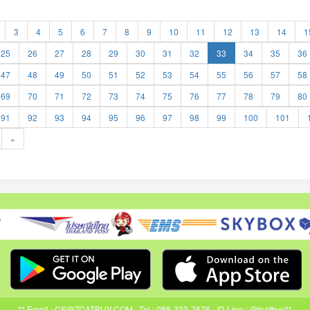
3
4
5
6
7
8
9
10
11
12
13
14
1
25
26
27
28
29
30
31
32
33
34
35
36
47
48
49
50
51
52
53
54
55
56
57
58
69
70
71
72
73
74
75
76
77
78
79
80
91
92
93
94
95
96
97
98
99
100
101
»
** Email : CS@TCATBUY.COM , Tel : 088-333-7676 , ID Line : @tcatbuy**