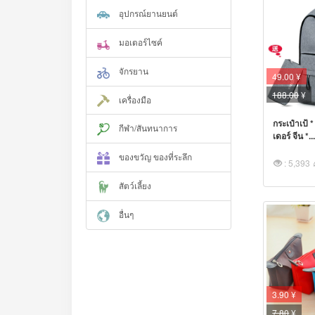
อุปกรณ์ยานยนต์
มอเตอร์ไซค์
จักรยาน
49.00 ¥
188.00
¥
เครื่องมือ
กระเป๋าเป้ 
กีฬา/สันทนาการ
เดอร์ จีน *..
ของขวัญ ของที่ระลึก
: 5,393
สัตว์เลี้ยง
อื่นๆ
3.90 ¥
7.80
¥