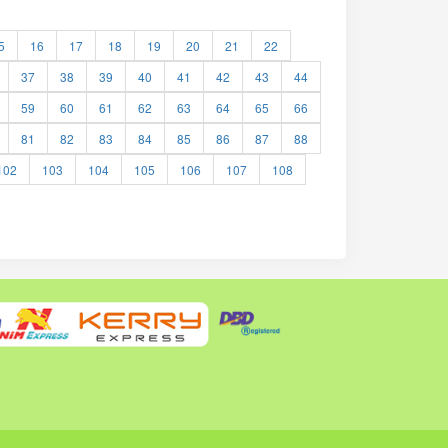
5
16
17
18
19
20
21
22
37
38
39
40
41
42
43
44
59
60
61
62
63
64
65
66
81
82
83
84
85
86
87
88
102
103
104
105
106
107
108