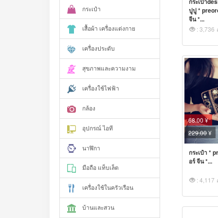
กระเป๋าdesi
กระเป๋า
ปูปู * preo
จีน *...
เสื้อผ้า เครื่องแต่งกาย
: 3,736
เครื่องประดับ
สุขภาพและความงาม
เครื่องใช้ไฟฟ้า
กล้อง
68.00 ¥
อุปกรณ์ ไอที
229.00
¥
นาฬิกา
กระเป๋า * p
อร์ จีน *...
มือถือ แท็บเล็ต
: 4,117
เครื่องใช้ในครัวเรือน
บ้านและสวน