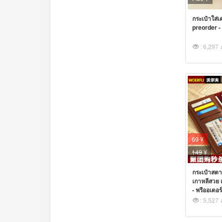
กระเป๋าใส่เ
preorder - พ
: 6,297
69 ¥
149
¥
กระเป๋าสตา
เกาหลีสวย เ
- พรีออเดอร์ 
: 5,527