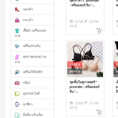
เ
ชุดเจ้าสาว* preorder
พ
- พรีออเดอร์ จีน *...
รองเท้า
กระเป๋า
: 3,749
: 25-08-
2018
เสื้อผ้า เครื่องแต่ง
กาย
เครื่องประดับ
สุขภาพและความ
งาม
19.98 ¥
3
24.80
¥
8
เครื่องใช้ไฟฟ้า
ชุดชั้นในสุภาพสตรี *
เ
กล้อง
preorder - พรีออเดอร์
p
จีน *...
จ
อุปกรณ์ ไอที
: 3,868
: 21-08-
นาฬิกา
2018
มือถือ แท็บเล็ต