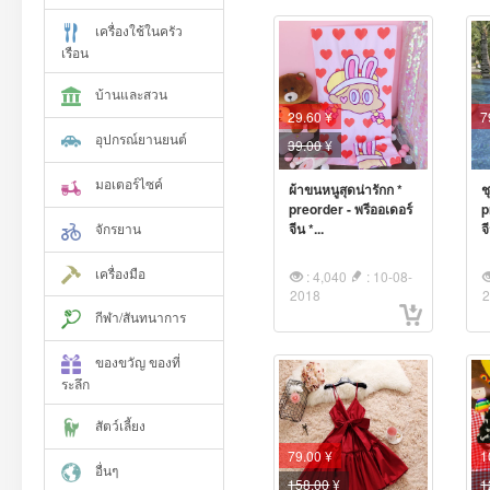
เครื่องใช้ในครัว
เรือน
บ้านและสวน
29.60 ¥
7
อุปกรณ์ยานยนต์
39.00
¥
มอเตอร์ไซค์
ผ้าขนหนูสุดน่ารักก *
ช
preorder - พรีออเดอร์
p
จักรยาน
จีน *...
จ
เครื่องมือ
: 4,040
: 10-08-
2018
กีฬา/สันทนาการ
ของขวัญ ของที่
ระลึก
สัตว์เลี้ยง
79.00 ¥
1
อื่นๆ
158.00
¥
1