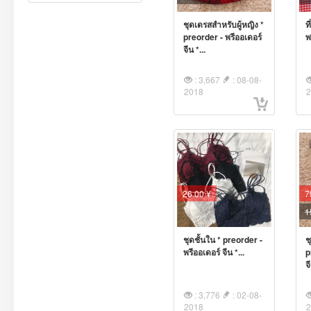
ชุดเดรสสำหรับผู้หญิง *
ท
preorder - พรีออเดอร์
พ
จีน *...
: 3,667
: 08-08-
2018
26.00 ¥
7
1
ชุดชั้นใน * preorder -
ช
พรีออเดอร์ จีน *...
p
จ
: 3,776
: 02-08-
2018