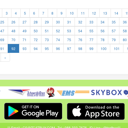
3
4
5
6
7
8
9
10
11
12
13
14
1
25
26
27
28
29
30
31
32
33
34
35
36
47
48
49
50
51
52
53
54
55
56
57
58
69
70
71
72
73
74
75
76
77
78
79
80
91
92
93
94
95
96
97
98
99
100
101
»
** Email : CS@TCATBUY.COM , Tel : 088-333-7676 , ID Line : @tcatbuy**