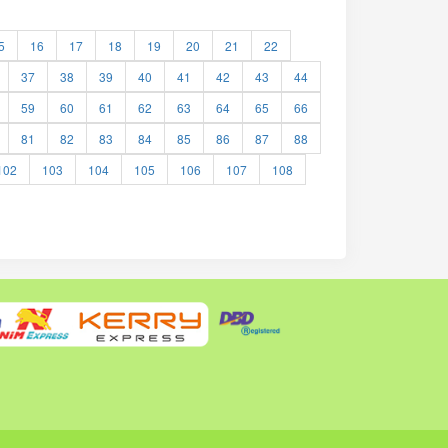
5
16
17
18
19
20
21
22
37
38
39
40
41
42
43
44
59
60
61
62
63
64
65
66
81
82
83
84
85
86
87
88
102
103
104
105
106
107
108