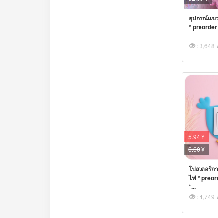
อุปกรณ์เเขว
* preorder -
: 3,648
5.94 ¥
6.60
¥
โปสเตอร์การ
ไฟ * preord
*...
: 4,749