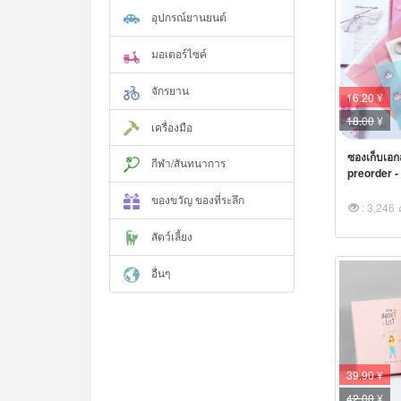
อุปกรณ์ยานยนต์
มอเตอร์ไซค์
จักรยาน
16.20 ¥
18.00
¥
เครื่องมือ
ซองเก็บเอก
กีฬา/สันทนาการ
preorder - พ
ของขวัญ ของที่ระลึก
: 3,246
สัตว์เลี้ยง
อื่นๆ
39.90 ¥
42.00
¥