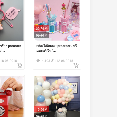
29.79 ¥
33.10
¥
ารัก * preorder
กล่องใส่ดินสอ * preorder - พรี
 *...
ออเดอร์ จีน *...
 18-06-2018
: 4,103
: 12-06-2018
19.96 ¥
39.92
¥