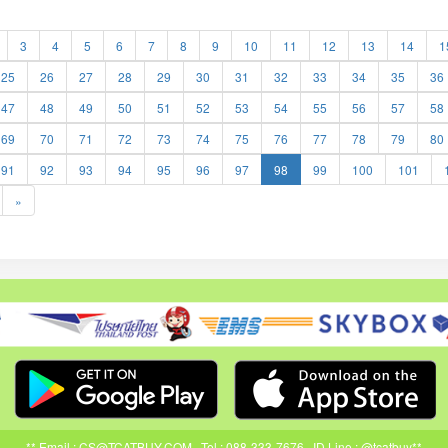
3
4
5
6
7
8
9
10
11
12
13
14
1
25
26
27
28
29
30
31
32
33
34
35
36
47
48
49
50
51
52
53
54
55
56
57
58
69
70
71
72
73
74
75
76
77
78
79
80
91
92
93
94
95
96
97
98
99
100
101
»
** Email : CS@TCATBUY.COM , Tel : 088-333-7676 , ID Line : @tcatbuy**