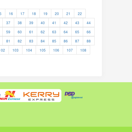
5
16
17
18
19
20
21
22
37
38
39
40
41
42
43
44
59
60
61
62
63
64
65
66
81
82
83
84
85
86
87
88
102
103
104
105
106
107
108