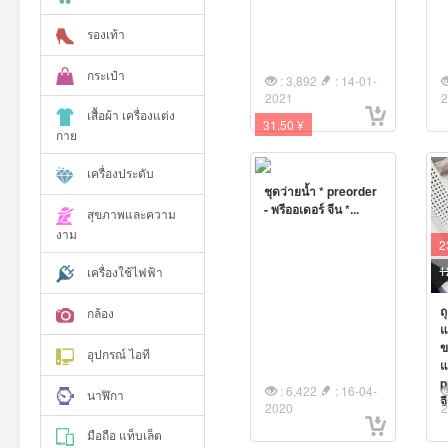
รองเท้า
กระเป๋า
: 3,892
: 14-01-
2021
เสื้อผ้า เครื่องแต่ง
31.50 ¥
กาย
เครื่องประดับ
ชุดว่ายน้ำ * preorder
- พรีออเดอร์ จีน *...
สุขภาพและความ
งาม
2
1
เครื่องใช้ไฟฟ้า
ถ
กล้อง
แ
ข
อุปกรณ์ ไอที
แ
p
: 6,422
: 16-04-
นาฬิกา
จ
2020
มือถือ แท็บเล็ต