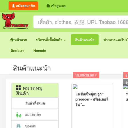
สมัครสมาชิก
เข้าสู่ระบบ
หน้าแรก
บริการสั่งซื้อสินค้า
สินค้าแนะนำ
ข่าวสารและโปรโ
ติดต่อเรา
Nocode
สินค้าแนะนำ
19.00-39.00 ¥
8
1
หมวดหมู่
สินค้า
แฟชั่นเซ็ทคู่แม่ลูก *
ร
preorder - พรีออเดอร์
เ
สินค้าทั้งหมด
จีน *...
แม่และเด็ก
ของเล่น