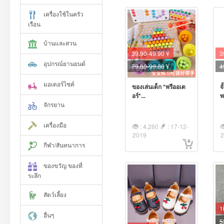
เครื่องใช้ในครัว
เรือน
บ้านและสวน
39.90-49.90 ¥
3
อุปกรณ์ยานยนต์
79.80-99.80
¥
4
มอเตอร์ไซค์
ของเล่นเด็ก *พรีออเด
จ
อร์*...
พ
จักรยาน
เครื่องมือ
: 4,260
: 17-12-
2019
กีฬา/สันทนาการ
ของขวัญ ของที่
ระลึก
สัตว์เลี้ยง
1
อื่นๆ
5