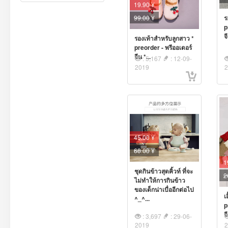
19.90 ¥
99.00
¥
ร
p
จ
รองเท้าสำหรับลูกสาว *
preorder - พรีออเดอร์
จีน *...
: 5,167
: 12-09-
2019
45.00 ¥
68.00
¥
1
ชุดกินข้าวสุดคิ้วท์ ที่จะ
2
ไม่ทำให้การกินข้าว
ของเด็กน่าเบื่ออีกต่อไป
เ
^_^...
p
จ
: 3,697
: 29-06-
2019